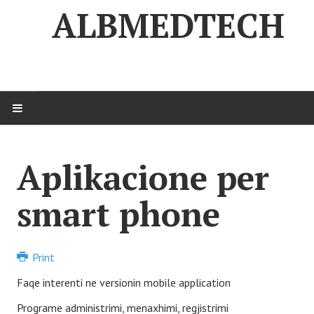
ALBMEDTECH
KREU
Aplikacione per
AMT
smart phone
Rreth nesh
Stafi
Print
Apliko për shërbim
Faqe interenti ne versionin mobile application
AMTdatabase
Programe administrimi, menaxhimi, regjistrimi