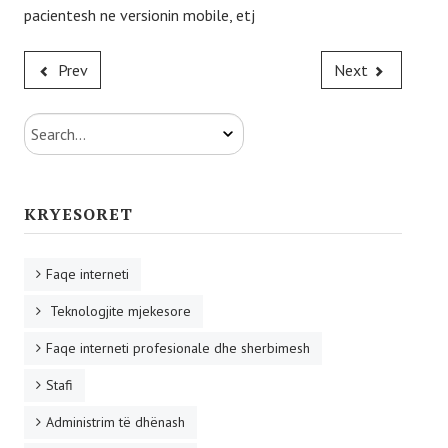
pacientesh ne versionin mobile, etj
PAJISJE MJEKESORE
Suport Teknik
Prev
Next
Riparime
Search...
Kolaudime
Mirmbajtje
KRYESORET
Kontrolle periodike
Pajisje spitalore
Faqe interneti
Teknologjite mjekesore
Pajisje laboratorike
Faqe interneti profesionale dhe sherbimesh
SHËRBIME
Stafi
Matje dhe Analiza ne Qendrat Diagnostike
Administrim të dhënash
Studime dhe Raporte Teknike per RRJ & RRJJ